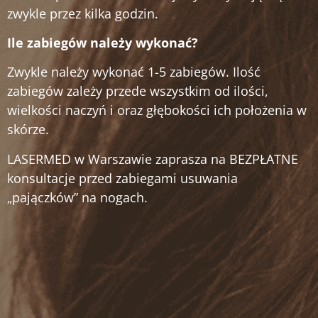
zwykle przez kilka godzin.
Ile zabiegów należy wykonać?
Zwykle należy wykonać 1-5 zabiegów. Ilość
zabiegów zależy przede wszystkim od ilości,
wielkości naczyń i oraz głębokości ich położenia w
skórze.
LASERMED w Warszawie zaprasza na BEZPŁATNE
konsultacje przed zabiegami usuwania
„pajączków” na nogach.