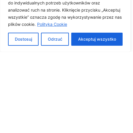
do indywidualnych potrzeb użytkowników oraz
analizować ruch na stronie. Kliknięcie przycisku „Akceptuj
Chirurgiczne usuwanie zmian:
wszystkie” oznacza zgodę na wykorzystywanie przez nas
Usuwanie znamion
plików cookie.
Polityka Cookie
Dostosuj
Odrzuć
Akceptuj wszystko
Dermatologia ogólna:
Dermatoskopia
Usuwanie pieprzyków
Porady dermatologiczne
Dermatologia laserowa:
Usuwanie włosów
Laserowe usuwanie naczynek
Usuwanie przebarwień
Usuwanie tatuaży