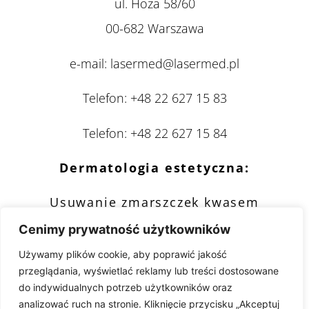
ul. Hoża 58/60
00-682 Warszawa
e-mail:
lasermed@lasermed.pl
Telefon:
+48 22 627 15 83
Telefon:
+48 22 627 15 84
Dermatologia estetyczna:
Usuwanie zmarszczek kwasem
hialuronowym
Cenimy prywatność użytkowników
Usuwanie zmarszczek botoxem
Używamy plików cookie, aby poprawić jakość
przeglądania, wyświetlać reklamy lub treści dostosowane
Mezoterapia
do indywidualnych potrzeb użytkowników oraz
Leczenie nadpotliwości
analizować ruch na stronie. Kliknięcie przycisku „Akceptuj