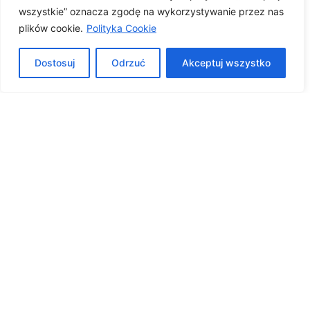
wszystkie” oznacza zgodę na wykorzystywanie przez nas
Peelingi lekarskie
plików cookie.
Polityka Cookie
Dermamelan
Dostosuj
Odrzuć
Akceptuj wszystko
Chirurgia plastyczna:
Plastyka powiek
Chirurgiczne usuwanie zmian:
Usuwanie znamion
Dermatologia ogólna:
Dermatoskopia
Usuwanie pieprzyków
Porady dermatologiczne